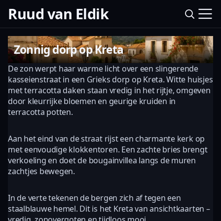
Ruud van Eldik
Zonnig dorp op Kreta
De zon werpt haar warme licht over een slingerende
kasseienstraat in een Grieks dorp op Kreta. Witte huisjes
met terracotta daken staan vredig in het rijtje, omgeven
door kleurrijke bloemen en geurige kruiden in
terracotta potten.
Aan het eind van de straat rijst een charmante kerk op
met eenvoudige klokkentoren. Een zachte bries brengt
verkoeling en doet de bougainvillea langs de muren
zachtjes bewegen.
In de verte tekenen de bergen zich af tegen een
staalblauwe hemel. Dit is het Kreta van ansichtkaarten –
vredig, zonovergoten en tijdloos mooi.