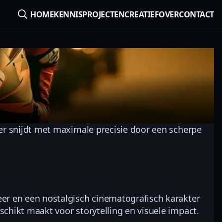
HOME
KENNIS
PROJECTEN
CREATIEF
OVER
CONTACT
jder snijdt met maximale precisie door een scherpe
feer en een nostalgisch cinematografisch karakter
schikt maakt voor storytelling en visuele impact.